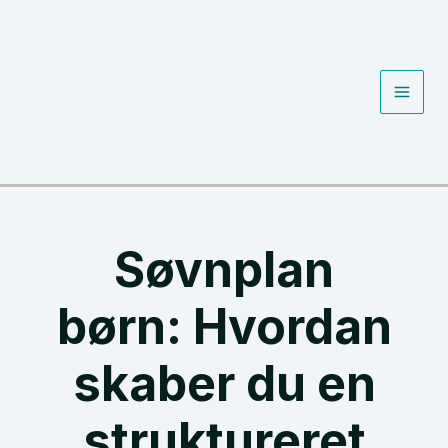
Gå
til
indholdet
Main
Men
Søvnplan
børn: Hvordan
skaber du en
struktureret