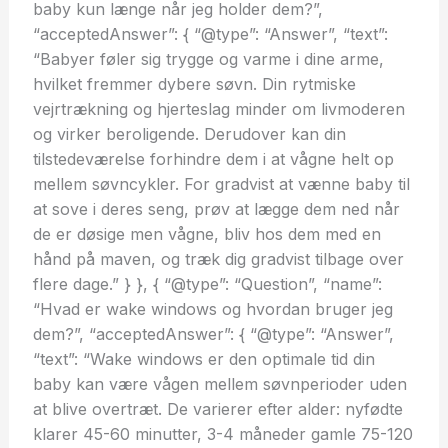
baby kun længe når jeg holder dem?”,
“acceptedAnswer”: { “@type”: “Answer”, “text”:
“Babyer føler sig trygge og varme i dine arme,
hvilket fremmer dybere søvn. Din rytmiske
vejrtrækning og hjerteslag minder om livmoderen
og virker beroligende. Derudover kan din
tilstedeværelse forhindre dem i at vågne helt op
mellem søvncykler. For gradvist at vænne baby til
at sove i deres seng, prøv at lægge dem ned når
de er døsige men vågne, bliv hos dem med en
hånd på maven, og træk dig gradvist tilbage over
flere dage.” } }, { “@type”: “Question”, “name”:
“Hvad er wake windows og hvordan bruger jeg
dem?”, “acceptedAnswer”: { “@type”: “Answer”,
“text”: “Wake windows er den optimale tid din
baby kan være vågen mellem søvnperioder uden
at blive overtræt. De varierer efter alder: nyfødte
klarer 45-60 minutter, 3-4 måneder gamle 75-120