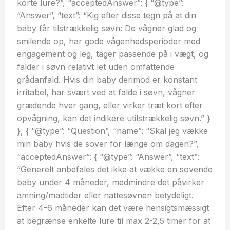
korte lure?”, “acceptedAnswer”: { “@type”:
“Answer”, “text”: “Kig efter disse tegn på at din
baby får tilstrækkelig søvn: De vågner glad og
smilende op, har gode vågenhedsperioder med
engagement og leg, tager passende på i vægt, og
falder i søvn relativt let uden omfattende
grådanfald. Hvis din baby derimod er konstant
irritabel, har svært ved at falde i søvn, vågner
grædende hver gang, eller virker træt kort efter
opvågning, kan det indikere utilstrækkelig søvn.” }
}, { “@type”: “Question”, “name”: “Skal jeg vække
min baby hvis de sover for længe om dagen?”,
“acceptedAnswer”: { “@type”: “Answer”, “text”:
“Generelt anbefales det ikke at vække en sovende
baby under 4 måneder, medmindre det påvirker
amning/madtider eller nattesøvnen betydeligt.
Efter 4-6 måneder kan det være hensigtsmæssigt
at begrænse enkelte lure til max 2-2,5 timer for at