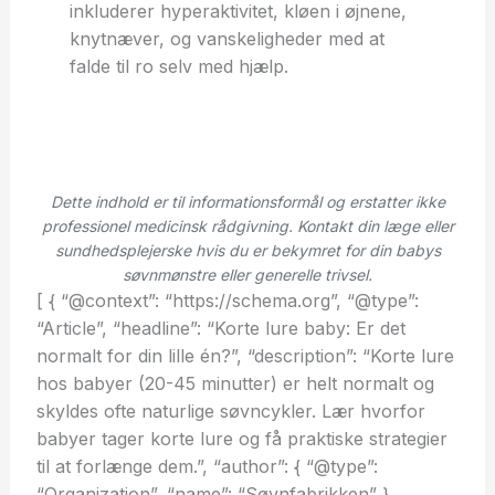
inkluderer hyperaktivitet, kløen i øjnene,
knytnæver, og vanskeligheder med at
falde til ro selv med hjælp.
Dette indhold er til informationsformål og erstatter ikke
professionel medicinsk rådgivning. Kontakt din læge eller
sundhedsplejerske hvis du er bekymret for din babys
søvnmønstre eller generelle trivsel.
[ { “@context”: “https://schema.org”, “@type”:
“Article”, “headline”: “Korte lure baby: Er det
normalt for din lille én?”, “description”: “Korte lure
hos babyer (20-45 minutter) er helt normalt og
skyldes ofte naturlige søvncykler. Lær hvorfor
babyer tager korte lure og få praktiske strategier
til at forlænge dem.”, “author”: { “@type”:
“Organization”, “name”: “Søvnfabrikken” },