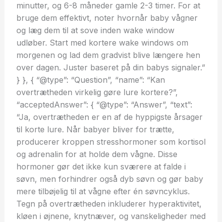
minutter, og 6-8 måneder gamle 2-3 timer. For at
bruge dem effektivt, noter hvornår baby vågner
og læg dem til at sove inden wake window
udløber. Start med kortere wake windows om
morgenen og lad dem gradvist blive længere hen
over dagen. Juster baseret på din babys signaler.”
} }, { “@type”: “Question”, “name”: “Kan
overtrætheden virkelig gøre lure kortere?”,
“acceptedAnswer”: { “@type”: “Answer”, “text”:
“Ja, overtrætheden er en af de hyppigste årsager
til korte lure. Når babyer bliver for trætte,
producerer kroppen stresshormoner som kortisol
og adrenalin for at holde dem vågne. Disse
hormoner gør det ikke kun sværere at falde i
søvn, men forhindrer også dyb søvn og gør baby
mere tilbøjelig til at vågne efter én søvncyklus.
Tegn på overtrætheden inkluderer hyperaktivitet,
kløen i øjnene, knytnæver, og vanskeligheder med