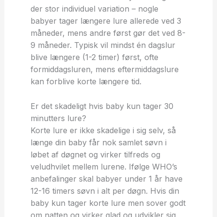
der stor individuel variation – nogle
babyer tager længere lure allerede ved 3
måneder, mens andre først gør det ved 8-
9 måneder. Typisk vil mindst én dagslur
blive længere (1-2 timer) først, ofte
formiddagsluren, mens eftermiddagslure
kan forblive korte længere tid.
Er det skadeligt hvis baby kun tager 30
minutters lure?
Korte lure er ikke skadelige i sig selv, så
længe din baby får nok samlet søvn i
løbet af døgnet og virker tilfreds og
veludhvilet mellem lurene. Ifølge WHO’s
anbefalinger skal babyer under 1 år have
12-16 timers søvn i alt per døgn. Hvis din
baby kun tager korte lure men sover godt
om natten og virker glad og udvikler sig