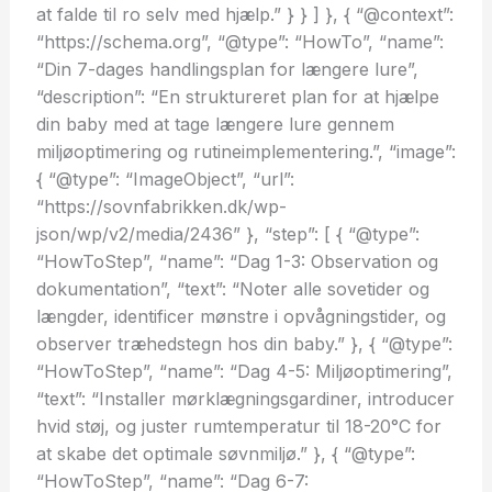
at falde til ro selv med hjælp.” } } ] }, { “@context”:
“https://schema.org”, “@type”: “HowTo”, “name”:
“Din 7-dages handlingsplan for længere lure”,
“description”: “En struktureret plan for at hjælpe
din baby med at tage længere lure gennem
miljøoptimering og rutineimplementering.”, “image”:
{ “@type”: “ImageObject”, “url”:
“https://sovnfabrikken.dk/wp-
json/wp/v2/media/2436” }, “step”: [ { “@type”:
“HowToStep”, “name”: “Dag 1-3: Observation og
dokumentation”, “text”: “Noter alle sovetider og
længder, identificer mønstre i opvågningstider, og
observer træhedstegn hos din baby.” }, { “@type”:
“HowToStep”, “name”: “Dag 4-5: Miljøoptimering”,
“text”: “Installer mørklægningsgardiner, introducer
hvid støj, og juster rumtemperatur til 18-20°C for
at skabe det optimale søvnmiljø.” }, { “@type”:
“HowToStep”, “name”: “Dag 6-7: