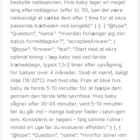
beskytte nattesøvnen. Hvis baby tager en meget
lang eftermiddagslur (efter kl. 15), kan det være
nødvendigt at vække dem efter 1 time for at sikre
passende trætheden ved sengetid.” } }, { “@type”:
“Question”, “name”: “Hvordan forlænger jeg min
babys formiddagslur?”, “acceptedAnswer”: {
“@type”: “Answer”, “text”: “Start med at sikre
optimal timing – læg baby ned ved første
træhedstegn, typisk 1,5-2 timer efter opvågning
for babyer over 4 måneder. Skab et mørkt, køligt
miljø (18-20°C) med hvid støj. Prøv at blive hos
baby de første 5-10 minutter for at hjælpe dem
gennem den første lette søvnfase. Hvis baby
vågner efter 30-45 minutter, vent 5-10 minutter
før du går ind – mange babyer falder i søvn igen
selv. Konsistens er nøglen – følg samme rutine i
mindst en uge før du evaluerer effekten.” } }, {
“@type”: “Question”, “name”: “Hvorfor sover min