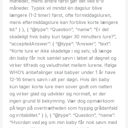
måneder, mens andre først gør det ved 8-9
måneder. Typisk vil mindst én dagslur blive
længere (1-2 timer) først, ofte formiddagsluren,
mens eftermiddagslure kan forblive korte længere
tid.” } }, { “@type”: “Question”, “name”: “Er det
skadeligt hvis baby kun tager 30 minutters lure?”,
“acceptedAnswer”: { “@type”: “Answer”, “text”:
“Korte lure er ikke skadelige i sig selv, så længe
din baby får nok samlet søvn i løbet af døgnet og
virker tilfreds og veludhvilet mellem lurene. Ifølge
WHO’s anbefalinger skal babyer under 1 år have
12-16 timers søvn i alt per døgn. Hvis din baby
kun tager korte lure men sover godt om natten
og virker glad og udvikler sig normalt, er der
ingen grund til bekymring. Vær dog opmærksom
på tegn på overtrætheden som hyppig grådanfald
og irritabilitet.” } }, { “@type”: “Question”, “name”:
“Hvordan ved jeg om min baby får nok søvn med