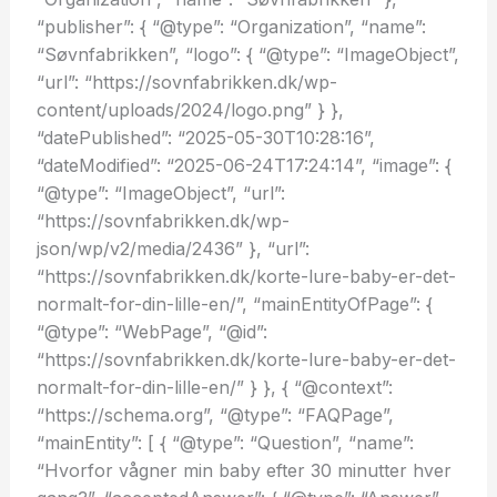
“publisher”: { “@type”: “Organization”, “name”:
“Søvnfabrikken”, “logo”: { “@type”: “ImageObject”,
“url”: “https://sovnfabrikken.dk/wp-
content/uploads/2024/logo.png” } },
“datePublished”: “2025-05-30T10:28:16”,
“dateModified”: “2025-06-24T17:24:14”, “image”: {
“@type”: “ImageObject”, “url”:
“https://sovnfabrikken.dk/wp-
json/wp/v2/media/2436” }, “url”:
“https://sovnfabrikken.dk/korte-lure-baby-er-det-
normalt-for-din-lille-en/”, “mainEntityOfPage”: {
“@type”: “WebPage”, “@id”:
“https://sovnfabrikken.dk/korte-lure-baby-er-det-
normalt-for-din-lille-en/” } }, { “@context”:
“https://schema.org”, “@type”: “FAQPage”,
“mainEntity”: [ { “@type”: “Question”, “name”:
“Hvorfor vågner min baby efter 30 minutter hver