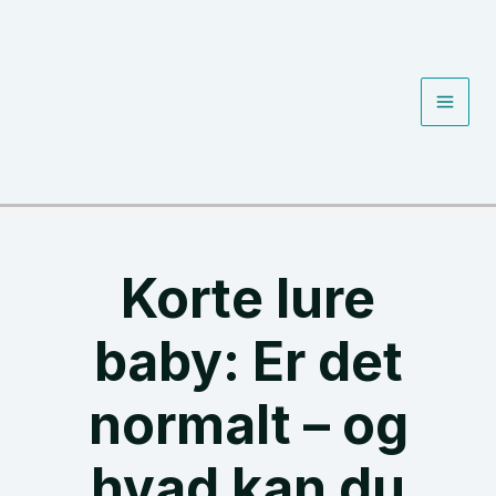
Gå
til
indholdet
Main
Men
Korte lure
baby: Er det
normalt – og
hvad kan du