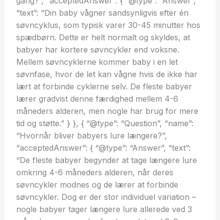
gang?”, “acceptedAnswer”: { “@type”: “Answer”,
“text”: “Din baby vågner sandsynligvis efter én
søvncyklus, som typisk varer 30-45 minutter hos
spædbørn. Dette er helt normalt og skyldes, at
babyer har kortere søvncykler end voksne.
Mellem søvncyklerne kommer baby i en let
søvnfase, hvor de let kan vågne hvis de ikke har
lært at forbinde cyklerne selv. De fleste babyer
lærer gradvist denne færdighed mellem 4-6
måneders alderen, men nogle har brug for mere
tid og støtte.” } }, { “@type”: “Question”, “name”:
“Hvornår bliver babyers lure længere?”,
“acceptedAnswer”: { “@type”: “Answer”, “text”:
“De fleste babyer begynder at tage længere lure
omkring 4-6 måneders alderen, når deres
søvncykler modnes og de lærer at forbinde
søvncykler. Dog er der stor individuel variation –
nogle babyer tager længere lure allerede ved 3