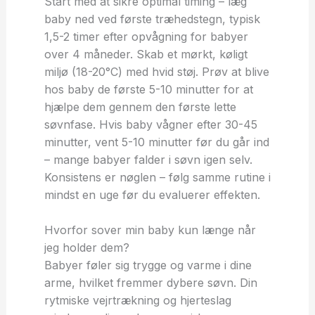
Start med at sikre optimal timing – læg
baby ned ved første træhedstegn, typisk
1,5-2 timer efter opvågning for babyer
over 4 måneder. Skab et mørkt, køligt
miljø (18-20°C) med hvid støj. Prøv at blive
hos baby de første 5-10 minutter for at
hjælpe dem gennem den første lette
søvnfase. Hvis baby vågner efter 30-45
minutter, vent 5-10 minutter før du går ind
– mange babyer falder i søvn igen selv.
Konsistens er nøglen – følg samme rutine i
mindst en uge før du evaluerer effekten.
Hvorfor sover min baby kun længe når
jeg holder dem?
Babyer føler sig trygge og varme i dine
arme, hvilket fremmer dybere søvn. Din
rytmiske vejrtrækning og hjerteslag