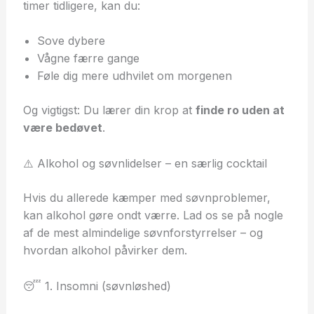
timer tidligere, kan du:
Sove dybere
Vågne færre gange
Føle dig mere udhvilet om morgenen
Og vigtigst: Du lærer din krop at
finde ro uden at
være bedøvet
.
⚠️ Alkohol og søvnlidelser – en særlig cocktail
Hvis du allerede kæmper med søvnproblemer,
kan alkohol gøre ondt værre. Lad os se på nogle
af de mest almindelige søvnforstyrrelser – og
hvordan alkohol påvirker dem.
😴 1. Insomni (søvnløshed)