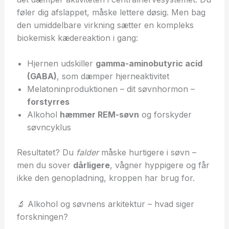
føler dig afslappet, måske lettere døsig. Men bag
den umiddelbare virkning sætter en kompleks
biokemisk kædereaktion i gang:
Hjernen udskiller
gamma-aminobutyric acid
(GABA)
, som dæmper hjerneaktivitet
Melatoninproduktionen – dit søvnhormon –
forstyrres
Alkohol
hæmmer REM-søvn
og forskyder
søvncyklus
Resultatet? Du
falder
måske hurtigere i søvn –
men du sover
dårligere
, vågner hyppigere og får
ikke den genopladning, kroppen har brug for.
🔬 Alkohol og søvnens arkitektur – hvad siger
forskningen?