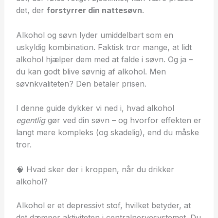
det, der
forstyrrer din nattesøvn
.
Alkohol og søvn lyder umiddelbart som en
uskyldig kombination. Faktisk tror mange, at lidt
alkohol hjælper dem med at falde i søvn. Og ja –
du kan godt blive søvnig af alkohol. Men
søvnkvaliteten? Den betaler prisen.
I denne guide dykker vi ned i, hvad alkohol
egentlig
gør ved din søvn – og hvorfor effekten er
langt mere kompleks (og skadelig), end du måske
tror.
🧠 Hvad sker der i kroppen, når du drikker
alkohol?
Alkohol er et depressivt stof, hvilket betyder, at
det dæmper aktiviteten i centralnervesystemet. Du