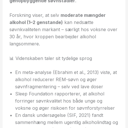
genopbyggende søvnstadier
.
Forskning viser, at selv
moderate mængder
alkohol (1–2 genstande)
kan nedsætte
søvnkvaliteten markant – særligt hos voksne over
30 år, hvor kroppen bearbejder alkohol
langsommere.
📊 Videnskaben taler sit tydelige sprog
En meta-analyse (Ebrahim et al., 2013) viste, at
alkohol reducerer REM-søvn og øger
søvnfragmentering – selv ved lave doser
Sleep Foundation rapporterer, at alkohol
forringer søvnkvalitet hos både unge og
voksne og øger risikoen for søvnforstyrrelser
En dansk undersøgelse (SIF, 2021) fandt
sammenhæng mellem ugentlig alkoholindtag og