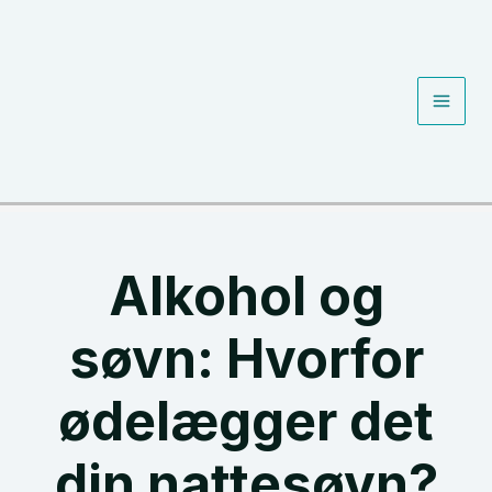
Gå
til
indholdet
Main
Men
Alkohol og
søvn: Hvorfor
ødelægger det
din nattesøvn?