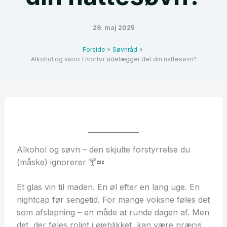
29. maj 2025
Forside
Søvnråd
Alkohol og søvn: Hvorfor ødelægger det din nattesøvn?
Alkohol og søvn – den skjulte forstyrrelse du
(måske) ignorerer 🍸💤
Et glas vin til maden. En øl efter en lang uge. En
nightcap før sengetid. For mange voksne føles det
som afslapning – en måde at runde dagen af. Men
det, der føles roligt i øjeblikket, kan være præcis